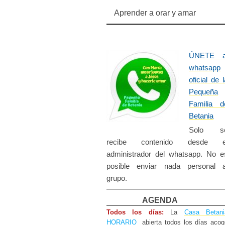
Aprender a orar y amar
ÚNETE a
whatsapp
oficial de 
Pequeña
Familia d
Betania​
Solo s
recibe contenido desde e
administrador del whatsapp. No e
posible enviar nada personal a
grupo.
AGENDA
Todos los días:
La
Casa Betani
HORARIO
abierta todos los días
acog