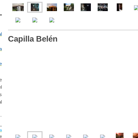
l
Capilla Belén
la
e
e
l
s
l
a
e