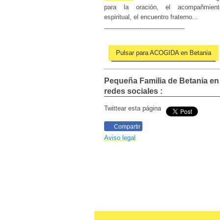
para la oración, el acompañm
ien
espiritual, el encuentro fraterno...
-----------------------------------------
Pulsar para ACOGIDA en Betania
Pequeña Familia de Betania
en
redes sociales :
Twittear esta página
Compartir
Aviso legal​