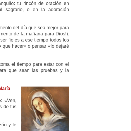
nquilo: tu rincón de oración en
l sagrario, o en la adoración
mento del día que sea mejor para
omento de la mañana para Dios!).
er fieles a ese tiempo todos los
o que hacer» o pensar «lo dejaré
oma el tiempo para estar con el
iera que sean las pruebas y la
María
e: «Ven,
s de tus
zón y te