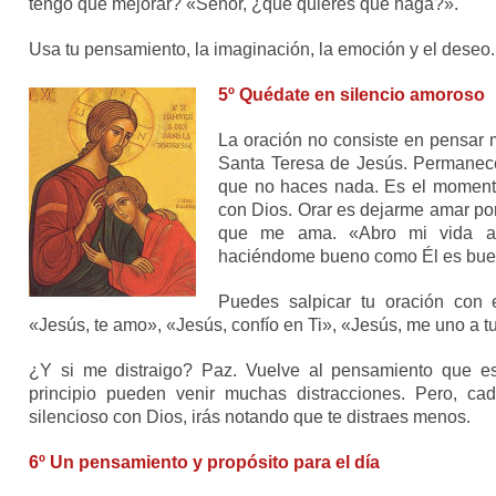
tengo que mejorar? «Señor, ¿qué quieres que haga?».
Usa tu pensamiento, la imaginación, la emoción y el deseo.
5º Quédate en silencio amoroso
La oración no consiste en pensar
Santa Teresa de Jesús. Permanece
que no haces nada. Es el moment
con Dios. Orar es dejarme amar por
que me ama. «Abro mi vida a 
haciéndome bueno como Él es bue
Puedes salpicar tu oración con
«Jesús, te amo», «Jesús, confío en Ti», «Jesús, me uno a t
¿Y si me distraigo? Paz. Vuelve al pensamiento que es
principio pueden venir muchas distracciones. Pero, cada
silencioso con Dios, irás notando que te distraes menos.
6º Un pensamiento y propósito para el día