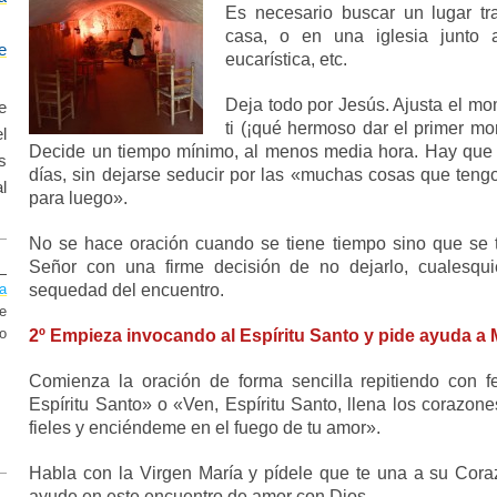
Es necesario buscar un lugar tra
casa, o en una iglesia junto a
e
eucarística, etc.
Deja todo por Jesús. Ajusta el mo
e
ti (¡qué hermoso dar el primer m
l
Decide un tiempo mínimo, al menos media hora. Hay que s
s
días, sin dejarse seducir por las «muchas cosas que teng
l
para luego».
No se hace oración cuando se tiene tiempo sino que se t
Señor con una firme decisión de no dejarlo, cualesqu
a
sequedad del encuentro.
e
to
2º Empieza invocando al Espíritu Santo y pide ayuda a 
Comienza la oración de forma sencilla repitiendo con f
Espíritu Santo» o «Ven, Espíritu Santo, llena los corazone
fieles y enciéndeme en el fuego de tu amor».
Habla con la Virgen María y pídele que te una a su Cora
ayude en este encuentro de amor con Dios.