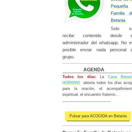
Pequeña
Familia d
Betania​
Solo s
recibe contenido desde e
administrador del whatsapp. No e
posible enviar nada personal a
grupo.
AGENDA
Todos los días:
La
Casa Betani
HORARIO
abierta todos los días
acog
para la oración, el acompañm
ien
espiritual, el encuentro fraterno...
-----------------------------------------
Pulsar para ACOGIDA en Betania