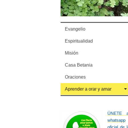
Evangelio
Espiritualidad
Misión
Casa Betania
Oraciones
Aprender a orar y amar
ÚNETE a
whatsapp
oficial de 