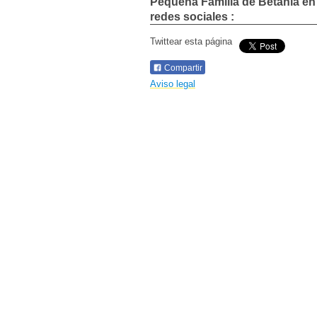
Pequeña Familia de Betania
en
redes sociales :
Twittear esta página
Compartir
Aviso legal​